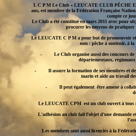
L C P M Le Club « LEUCATE CLUB PÊCHE EN MER »
ans, est membre de la Fédération Française Nation
compte ce jou
Le Club a été constitué en mars 2011 avec pour obj
procurer les moyens de pratiquer d
Le LEUCATE C P M a pour but de promouvoir et de 
non : pêche à soutenir, à la
- Le Club organise aussi des concours de pêc
départementaux, régionaux 
- Il assure la formation de ses membres et des
marin et aide au travail de
- Il peut également être amené à collaborer
d
Le LEUCATE CPM est un club ouvert à tous : jeu
L'adhésion au club fait l'objet d'une demande et 
l’as
Les membres sont aussi licenciés à la Fédérati