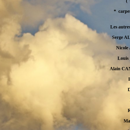
( 
* carpe
Les autre
Serge ALAJ
Nicole AU
Louis C
Alain CANOV
Em
Dan
Di
Rob
Marc