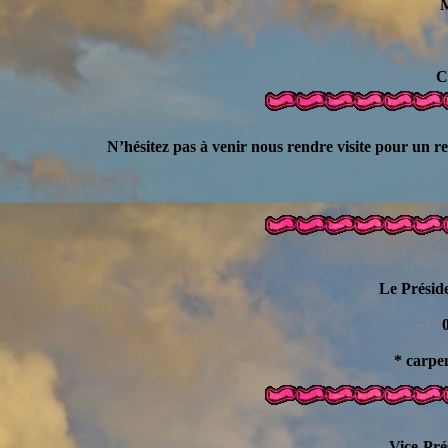
Mic
G
Clau
N’hésitez pas à venir nous rendre visite pour un re
Le Prési
0
* carpe
Vice-Prés