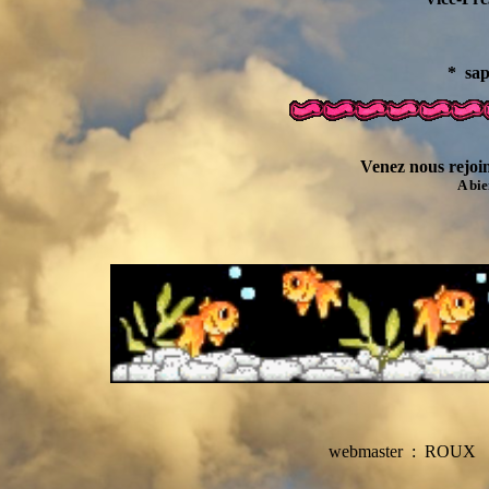
06
* sap.
Venez nous rejoin
A bie
webmaster : ROUX GA